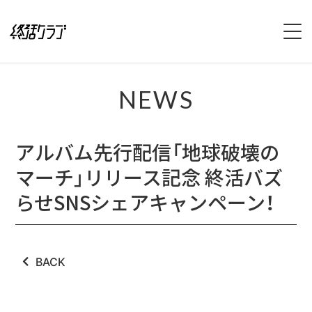
HOME
NEWS
SPECIAL
アルバム先行配信「地球破壊の
INTERVIEW
マーチ」リリース記念 終活バズ
1stFullAlbum『終活のススメ』特設サイト
らせSNSシェアキャンペーン！
2ndFullAlbum『終活のてびき』特設サイト
NEWS
BACK
LIVE