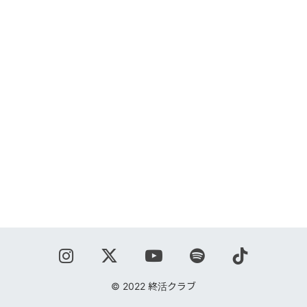
ABOUT
VIDEO
DISCOGRAPHY
GOODS
GOODS
終活商店(通販)
ガチャガチャ
CONTACT
REQUEST
© 2022 終活クラブ
公式ファンクラブ