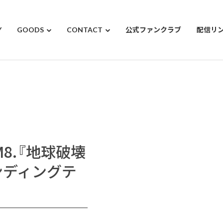
Y
GOODS
CONTACT
公式ファンクラブ
配信リ
 M8.『地球破壊
エンディングテ