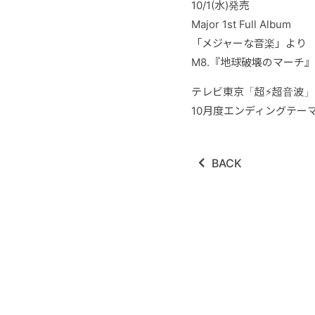
10/1(水)発売
Major 1st Full Album
「メジャーな音楽」より
M8.『地球破壊のマーチ』
テレビ東京「超⚡️超音波」
10月度エンディングテー
BACK