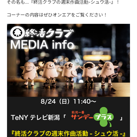
その名も…『終活クラブの週末作曲活動-シュウ活-』！
ABOUT
コーナーの内容はぜひオンエアをご覧ください！
VIDEO
DISCOGRAPHY
GOODS
GOODS
終活商店(通販)
ガチャガチャ
CONTACT
REQUEST
公式ファンクラブ