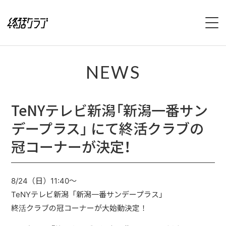
HOME
NEWS
SPECIAL
TeNYテレビ新潟「新潟一番サン
INTERVIEW
デープラス」 にて終活クラブの
1stFullAlbum『終活のススメ』特設サイト
冠コーナーが決定！
2ndFullAlbum『終活のてびき』特設サイト
8/24（日）11:40〜
NEWS
TeNYテレビ新潟「新潟一番サンデープラス」
終活クラブの冠コーナーが大始動決定！
LIVE