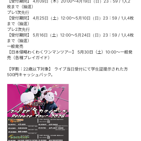
【受付期間】 4月09日（木）20:00～4月19日（日）23：59 / 1人2
ABOUT
枚まで（抽選）
プレ1次先行
【受付期間】 4月25日（土）12:00～5月10日（日）23：59 / 1人4枚
VIDEO
まで（抽選）
プレ2次先行
【受付期間】 5月16日（土）12:00～5月24日（日）23：59 / 1人4枚
DISCOGRAPHY
まで（抽選）
一般発売
GOODS
【日本侵略わくわくワンマンツアー】 5月30日（土）10:00～一般発
売（各種プレイガイド）
GOODS
【学割：22歳以下対象】 ライブ当日受付にて学生証提示された方
500円キャッシュバック。
終活商店(通販)
ガチャガチャ
CONTACT
REQUEST
公式ファンクラブ