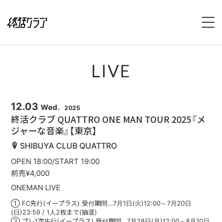
HOME
LIVE
SPECIAL
INTERVIEW
12.03
Wed.
2025
終活クラブ QUATTRO ONE MAN TOUR 2025『メ
ジャーな音楽』【東京】
1stFullAlbum『終活のススメ』特設サイト
SHIBUYA CLUB QUATTRO
2ndFullAlbum『終活のてびき』特設サイト
OPEN 18:00/START 19:00
前売¥4,000
NEWS
ONEMAN LIVE
① FC先行(イープラス) 受付期間…7月1日(火)12:00～7月20日
LIVE
(日)23:59 / 1人2枚まで(抽選)
② プレ1次先行(イープラス) 受付期間…7月28日(月)12:00～8月10日