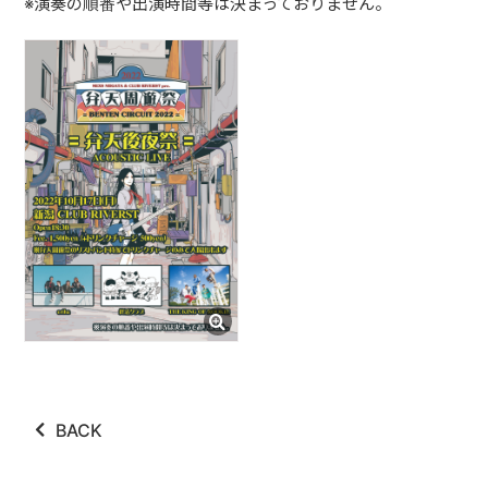
※演奏の順番や出演時間等は決まっておりません。
ABOUT
VIDEO
DISCOGRAPHY
GOODS
GOODS
終活商店(通販)
ガチャガチャ
CONTACT
REQUEST
BACK
公式ファンクラブ