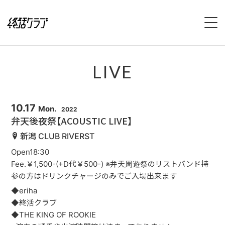
HOME
LIVE
SPECIAL
INTERVIEW
10.17
Mon.
2022
弁天後夜祭【ACOUSTIC LIVE】
1stFullAlbum『終活のススメ』特設サイト
新潟 CLUB RIVERST
Open18:30
2ndFullAlbum『終活のてびき』特設サイト
Fee.￥1,500-(+D代￥500-) ※弁天周遊祭のリストバンド持
参の方はドリンクチャージのみでご入場出来ます
NEWS
◆eriha
◆終活クラブ
LIVE
◆THE KING OF ROOKIE