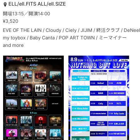
ELL/ell.FITS ALL/ell.SIZE
開場13:15／開演14:00
¥3,520
EVE OF THE LAIN / Cloudy / Ciely / JIJIM / 終活クラブ / DeNeel 
my toybox / Baby Canta / POP ART TOWN / ミーマイナー
and more