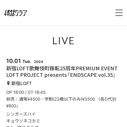
HOME
LIVE
SPECIAL
INTERVIEW
10.01
Tue.
2024
新宿LOFT歌舞伎町移転25周年PREMIUM EVENT
LOFT PROJECT presents『ENDSCAPE vol.35』
1stFullAlbum『終活のススメ』特設サイト
新宿LOFT
2ndFullAlbum『終活のてびき』特設サイト
OP 18:00 / ST 18:45
前売：通常¥4500・学割(22歳以下のみ)¥3500 （各D代別
NEWS
¥600）
シンガーズハイ
LIVE
キュウソネコカミ