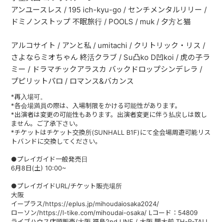
アンユースレス / 195 ich-kyu-go / センチメンタルリリー /
配信リンク
ドミノンストップ 不眠旅行 / POOLS / muk / 夕方と猫
アルコサイト / アンと私 / umitachi / クリトリック・リス /
さよならミオちゃん 終活クラブ / Su凸ko D凹koi / ⻁の子ラ
ミー / ドラマチックアラスカ バックドロップシンデレラ /
プピリットパロ / ロマンス&バカンス
*再入場可。
*各会場満員の際は、入場制限をかける可能性があります。
*出演者は変更の可能性もあります。出演者変更に伴う払戻しは致し
ません。ご了承下さい。
*チケットはチケット交換所(SUNHALL B1F)にて全会場周遊可能リス
トバンドに交換してください。
●プレイガイド一般発売日
6月8日(土) 10:00~
●プレイガイドURL/チケット販売場所
大阪
イープラス/https://eplus.jp/mihoudaiosaka2024/
ローソン/https://l-tike.com/mihoudai-osaka/ Lコード：54809
ライブハウス店頭販売/大阪 福島2nd LINE / 大阪 関大前 TH-R-TALL