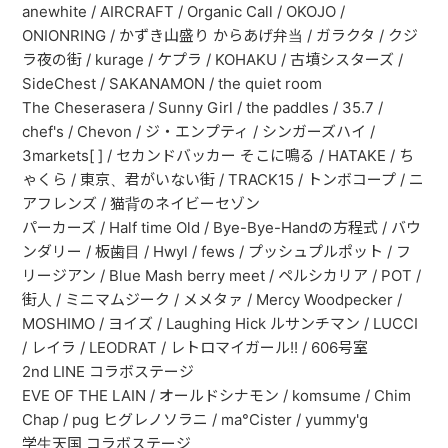
anewhite / AIRCRAFT / Organic Call / OKOJO /
ABOUT
ONIONRING / かずき山盛り からあげ弁当 / ガラクタ / クジ
ラ夜の街 / kurage / ケプラ / KOHAKU / 古墳シスターズ /
VIDEO
SideChest / SAKANAMON / the quiet room
The Cheserasera / Sunny Girl / the paddles / 35.7 /
DISCOGRAPHY
chef's / Chevon / ジ・エンプティ / シンガーズハイ /
3markets[ ] / セカンドバッカー そこに鳴る / HATAKE / ち
GOODS
ゃくら / 東京、君がいない街 / TRACK15 / トンボコープ / ニ
GOODS
アフレンズ / 猫背のネイビーセゾン
パーカーズ / Half time Old / Bye-Bye-Handの方程式 / バウ
ンダリー / 板⻭目 / Hwyl / fews / プッシュプルポット / フ
終活商店(通販)
リージアン / Blue Mash berry meet / ペルシカリア / POT /
街人 / ミニマムジーク / メメタァ / Mercy Woodpecker /
ガチャガチャ
MOSHIMO / ヨイズ / Laughing Hick ルサンチマン / LUCCI
/ レイラ / LEODRAT / レトロマイガール!! / 606号室
CONTACT
2nd LINE コラボステージ
REQUEST
EVE OF THE LAIN / オールドシナモン / komsume / Chim
Chap / pug ヒグレノソラニ / ma°Cister / yummy'g
公式ファンクラブ
学生天国 コラボステージ