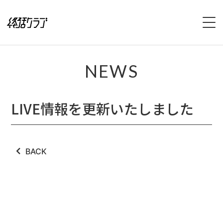
HOME
NEWS
SPECIAL
LIVE情報を更新いたしました
INTERVIEW
1stFullAlbum『終活のススメ』特設サイト
BACK
2ndFullAlbum『終活のてびき』特設サイト
NEWS
LIVE