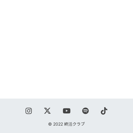
ABOUT
VIDEO
DISCOGRAPHY
GOODS
GOODS
終活商店(通販)
ガチャガチャ
CONTACT
REQUEST
© 2022 終活クラブ
公式ファンクラブ