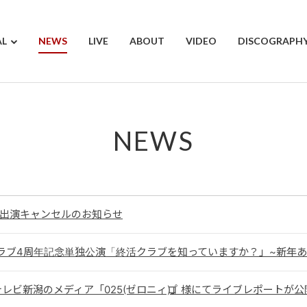
AL
NEWS
LIVE
ABOUT
VIDEO
DISCOGRAPH
NEWS
 1/6出演キャンセルのお知らせ
ラブ4周年記念単独公演「終活クラブを知っていますか？」~新年あ
Yテレビ新潟のメディア「025(ゼロニィコ゚)」様にてライブレポートが