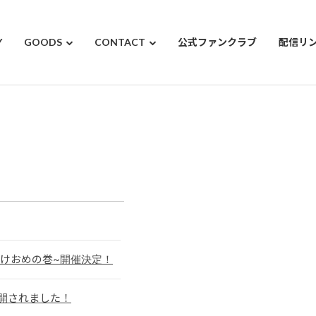
Y
GOODS
CONTACT
公式ファンクラブ
配信リ
けおめの巻~開催決定！
公開されました！