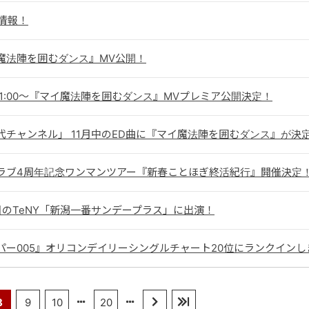
A情報！
魔法陣を囲むダンス』MV公開！
3 21:00〜『マイ魔法陣を囲むダンス』MVプレミア公開決定！
代チャンネル」 11月中のED曲に『マイ魔法陣を囲むダンス』が決
ラブ4周年記念ワンマンツアー『新春ことほぎ終活紀行』開催決定
3日のTeNY「新潟一番サンデープラス」に出演！
パー005』オリコンデイリーシングルチャート20位にランクインし
8
9
10
20