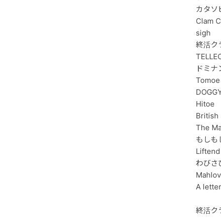
カタソヒ
Clam C
sigh
終活クラ
TELLE
ドミ
Tomoe
DOGG
Hitoe
British
The M
もしも
Liftend
わびさひ
Mahlo
A let
終活ク