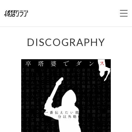
HOME
DISCOGRAPHY
SPECIAL
INTERVIEW
1stFullAlbum『終活のススメ』特設サイト
2ndFullAlbum『終活のてびき』特設サイト
NEWS
LIVE