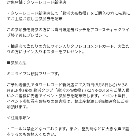
対象店舗：タワーレコード新潟店
ABOUT
・タワーレコード新潟店にて「終活大布教盤」をご購入の方に先着に
てお土産お渡し会参加券を配布
VIDEO
この参加券を持参の方には当日限定缶バッヂをアコースティックライ
DISCOGRAPHY
ブ終了後にプレゼント。
・抽選会で当たりの方にサイン入りタワレココメントカード、大当た
GOODS
りの方にサイン入りポスターをプレゼント。
GOODS
■参加方法
ミニライブは観覧フリーです。
終活商店(通販)
ご予約者優先でタワーレコード新潟店にて入荷日(8月8日(火))から8
月9日(水)発売 終活クラブ「終活大布教盤」(KZNR-0015)をご購入頂
ガチャガチャ
いたお客様に先着でイベント参加券を配布致します。イベント当日、
イベント参加券をお持ちのお客様は、お土産お渡し会&抽選会にご参
CONTACT
加頂けます。
＜注意事項＞
REQUEST
・コールは禁止となっております。また、整列時などに大きな声で話
公式ファンクラブ
をするのもお控えください。