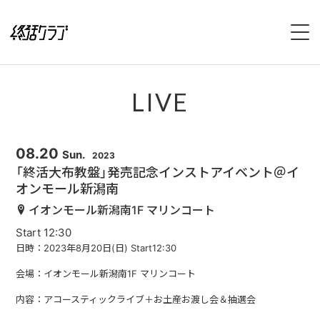
HOME
LIVE
SPECIAL
INTERVIEW
08.20
Sun.
2023
「終活大布教盤」発売記念インストアイベント＠イ
オンモール新潟南
1stFullAlbum『終活のススメ』特設サイト
イオンモール新潟南1F マリンコート
2ndFullAlbum『終活のてびき』特設サイト
Start 12:30
日時：2023年8月20日(日) Start12:30
NEWS
会場：イオンモール新潟南1F マリンコート
LIVE
内容：アコースティックライブ＋お土産お渡し会＆抽選会