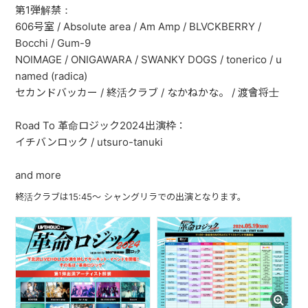
第1弾解禁：
ABOUT
606号室 / Absolute area / Am Amp / BLVCKBERRY /
Bocchi / Gum-9
VIDEO
NOIMAGE / ONIGAWARA / SWANKY DOGS / tonerico / u
named (radica)
DISCOGRAPHY
セカンドバッカー / 終活クラブ / なかねかな。 / 渡會将士
GOODS
Road To 革命ロジック2024出演枠：
GOODS
イチバンロック / utsuro-tanuki
終活商店(通販)
and more
終活クラブは15:45〜 シャングリラでの出演となります。
ガチャガチャ
CONTACT
REQUEST
公式ファンクラブ