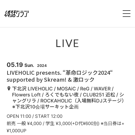
HOME
LIVE
SPECIAL
INTERVIEW
05.19
Sun.
2024
LIVEHOLIC presents. “革命ロジック2024“
supported by Skream! & 激ロック
1stFullAlbum『終活のススメ』特設サイト
下北沢 LIVEHOLIC / MOSAiC / ReG / WAVER /
2ndFullAlbum『終活のてびき』特設サイト
Flowers Loft / ろくでもない夜 / CLUB251 近松 / シ
ャングリラ / ROCKAHOLIC（入場無料DJステージ）
※下北沢10会場サーキット企画
NEWS
OPEN 11:00 / START 12:00
前売 一般 ¥4,000 / 学生 ¥3,000(+D代¥600別) ※当日券は+
LIVE
¥1,000UP