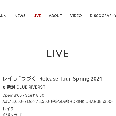
AL
NEWS
LIVE
ABOUT
VIDEO
DISCOGRAPH
LIVE
レイラ「つづく」Release Tour Spring 2024
新潟 CLUB RIVERST
Open18:00 / Start18:30
Adv.\3,000- / Door.\3,500-(税込/D別) ※DRINK CHARGE \300-
レイラ
終活クラブ