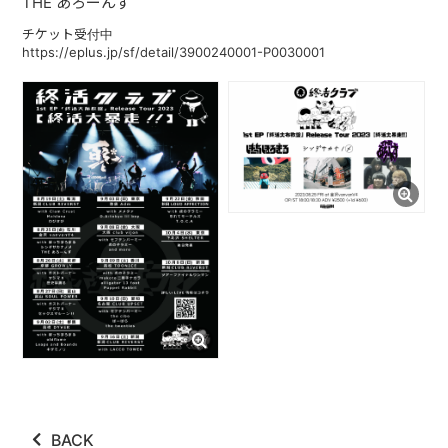
THE あろーんず
ABOUT
チケット受付中
https://eplus.jp/sf/detail/3900240001-P0030001
VIDEO
DISCOGRAPHY
GOODS
GOODS
終活商店(通販)
ガチャガチャ
CONTACT
REQUEST
公式ファンクラブ
BACK