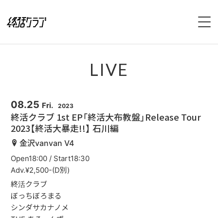
HOME
LIVE
SPECIAL
INTERVIEW
08.25
Fri.
2023
終活クラブ 1st EP「終活大布教盤」Release Tour
2023【終活大暴走!!】 石川編
1stFullAlbum『終活のススメ』特設サイト
金沢vanvan V4
2ndFullAlbum『終活のてびき』特設サイト
Open18:00 / Start18:30
Adv.¥2,500-(D別)
NEWS
終活クラブ
ぼっちぼろまる
LIVE
シンダサカナノメ