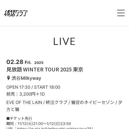
HOME
LIVE
SPECIAL
INTERVIEW
02.28
Fri.
2025
見放題 WINTER TOUR 2025 東京
1stFullAlbum『終活のススメ』特設サイト
渋谷Milkyway
OPEN 17:30 / START 18:00
2ndFullAlbum『終活のてびき』特設サイト
前売：3,200円＋1D
EVE OF THE LAIN / 終活クラブ / 猫背のネイビーセゾン / 夕
NEWS
方と猫
■チケット先行
LIVE
期間：11/12(火)21:00〜1/12(日)23:59
URL：https://w.pia.jp/t/mihoudai-winter-tour25/