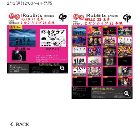
2/13(月)12:00〜e＋発売
ABOUT
VIDEO
DISCOGRAPHY
GOODS
GOODS
終活商店(通販)
ガチャガチャ
CONTACT
REQUEST
BACK
公式ファンクラブ