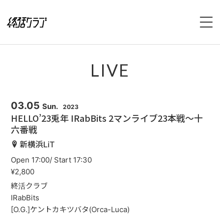
HOME
LIVE
SPECIAL
INTERVIEW
03.05
Sun.
2023
HELLO’23兎年 IRabBits 2マンライブ23本戦〜十
六番戦
1stFullAlbum『終活のススメ』特設サイト
新横浜LiT
2ndFullAlbum『終活のてびき』特設サイト
Open 17:00/ Start 17:30
¥2,800
NEWS
終活クラブ
IRabBits
LIVE
[O.G.]ケントカキツバタ(Orca-Luca)