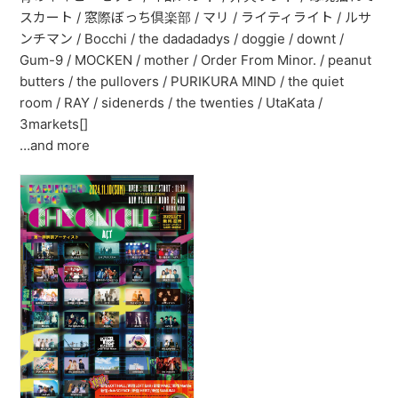
ABOUT
スカート / 窓際ぼっち倶楽部 / マリ / ライティライト / ルサ
ンチマン / Bocchi / the dadadadys / doggie / downt /
VIDEO
Gum-9 / MOCKEN / mother / Order From Minor. / peanut
butters / the pullovers / PURIKURA MIND / the quiet
room / RAY / sidenerds / the twenties / UtaKata /
DISCOGRAPHY
3markets[]
GOODS
…and more
GOODS
終活商店(通販)
ガチャガチャ
CONTACT
REQUEST
公式ファンクラブ