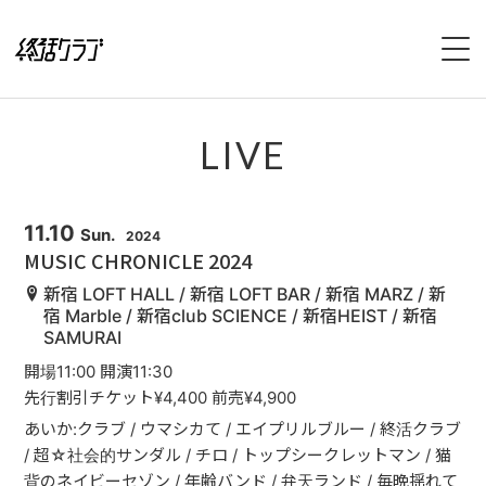
HOME
LIVE
SPECIAL
INTERVIEW
11.10
Sun.
2024
MUSIC CHRONICLE 2024
1stFullAlbum『終活のススメ』特設サイト
新宿 LOFT HALL / 新宿 LOFT BAR / 新宿 MARZ / 新
宿 Marble / 新宿club SCIENCE / 新宿HEIST / 新宿
SAMURAI
2ndFullAlbum『終活のてびき』特設サイト
開場11:00 開演11:30
NEWS
先行割引チケット¥4,400 前売¥4,900
あいか:クラブ / ウマシカて / エイプリルブルー / 終活クラブ
LIVE
/ 超☆社会的サンダル / チロ / トップシークレットマン / 猫
背のネイビーセゾン / 年齢バンド / 弁天ランド / 毎晩揺れて