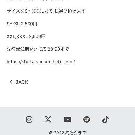
ABOUT
サイズをS〜XXXLまで お選び頂けます
VIDEO
S〜XL 2,500円
DISCOGRAPHY
XXL,XXXL 2,800円
GOODS
先行受注期間:〜6/5 23:59まで
GOODS
https://shukatsuclub.thebase.in/
終活商店(通販)
BACK
ガチャガチャ
CONTACT
REQUEST
公式ファンクラブ
© 2022 終活クラブ