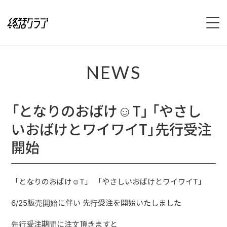
HOME
NEWS
SPECIAL
「となりのおばけ☺︎T」 「やさし
INTERVIEW
いおばけとワイワイT」先行受注
1stFullAlbum『終活のススメ』特設サイト
開始
2ndFullAlbum『終活のてびき』特設サイト
「となりのおばけ☺︎T」 「やさしいおばけとワイワイT」
NEWS
6/25販売開始に伴い 先行受注を開始いたしました
LIVE
先行受注期間に注文頂きますと