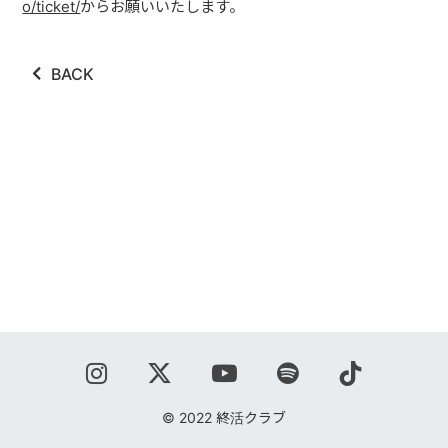
o/ticket/
からお願いいたします。
ABOUT
VIDEO
BACK
DISCOGRAPHY
GOODS
GOODS
終活商店(通販)
ガチャガチャ
CONTACT
REQUEST
© 2022 終活クラブ
公式ファンクラブ