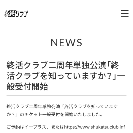
HOME
NEWS
SPECIAL
終活クラブ二周年単独公演「終
INTERVIEW
活クラブを知っていますか？」一
1stFullAlbum『終活のススメ』特設サイト
般受付開始
2ndFullAlbum『終活のてびき』特設サイト
終活クラブ二周年単独公演「終活クラブを知っています
NEWS
か？」のチケット一般受付を開始いたしました。
LIVE
ご予約は
イープラス
、または
https://www.shukatsuclub.inf