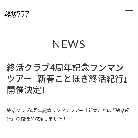
HOME
NEWS
SPECIAL
終活クラブ4周年記念ワンマン
INTERVIEW
ツアー『新春ことほぎ終活紀行』
1stFullAlbum『終活のススメ』特設サイト
開催決定！
2ndFullAlbum『終活のてびき』特設サイト
終活クラブ4周年記念ワンマンツアー『新春ことほぎ終活紀
NEWS
行』の開催が決定しました！
LIVE