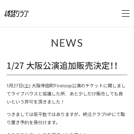
HOME
NEWS
SPECIAL
1/27 大阪公演追加販売決定！！
INTERVIEW
1stFullAlbum『終活のススメ』特設サイト
1月27日(土) 大阪寺田町Fireloop公演のチケットに関しまし
2ndFullAlbum『終活のてびき』特設サイト
てライブハウスと協議した所、あと少しだけ販売しても良
いという許可を頂きました！
NEWS
つきましては若干数ではありますが、終活クラブHPにて取
り置き予約を受付けます。
LIVE