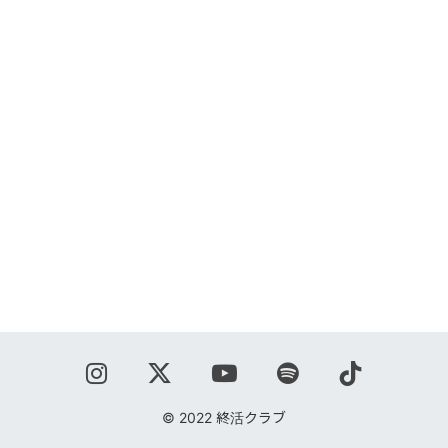
ABOUT
VIDEO
DISCOGRAPHY
GOODS
GOODS
終活商店(通販)
ガチャガチャ
CONTACT
REQUEST
© 2022 終活クラブ
公式ファンクラブ