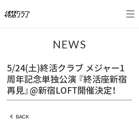
HOME
NEWS
SPECIAL
5/24(土)終活クラブ メジャー1
INTERVIEW
周年記念単独公演 『終活座新宿
1stFullAlbum『終活のススメ』特設サイト
再見』@新宿LOFT開催決定！
2ndFullAlbum『終活のてびき』特設サイト
NEWS
BACK
LIVE