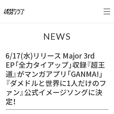
HOME
NEWS
SPECIAL
6/17(水)リリース Major 3rd
INTERVIEW
EP「全力タイアップ」収録『超王
1stFullAlbum『終活のススメ』特設サイト
道』がマンガアプリ「GANMA!」
2ndFullAlbum『終活のてびき』特設サイト
『ダメドルと世界に1人だけのフ
ァン』公式イメージソングに決
NEWS
定！
LIVE