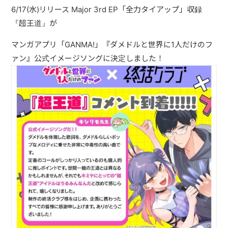
ABOUT
6/17(水)リリース Major 3rd EP「全力タイアップ」収録
『超王道』が
VIDEO
マンガアプリ「GANMA!」『ダメドルと世界に1人だけのフ
ァン』公式イメージソングに決定しました！
DISCOGRAPHY
GOODS
GOODS
終活商店(通販)
ガチャガチャ
CONTACT
REQUEST
公式ファンクラブ