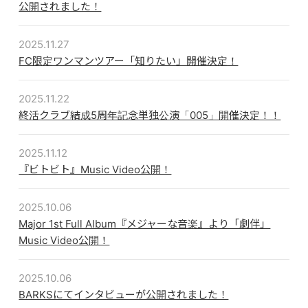
公開されました！
ABOUT
2025.11.27
VIDEO
FC限定ワンマンツアー「知りたい」開催決定！
DISCOGRAPHY
2025.11.22
GOODS
終活クラブ結成5周年記念単独公演「005」開催決定！！
GOODS
2025.11.12
『ビトビト』Music Video公開！
終活商店(通販)
2025.10.06
ガチャガチャ
Major 1st Full Album『メジャーな音楽』より「劇伴」
CONTACT
Music Video公開！
REQUEST
2025.10.06
BARKSにてインタビューが公開されました！
公式ファンクラブ