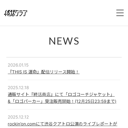
HOME
NEWS
SPECIAL
INTERVIEW
2026.01.15
『THIS IS 運命』配信リリース開始！
1stFullAlbum『終活のススメ』特設サイト
2025.12.18
2ndFullAlbum『終活のてびき』特設サイト
通販サイト『終活商店』にて「ロゴコーチジャケット」
&「ロゴパーカー」受注販売開始！(12月25日23:59まで)
NEWS
2025.12.12
LIVE
rockin’on.comにて渋谷クアトロ公演のライブレポートが