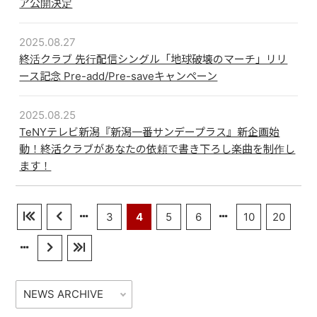
ア公開決定
配信リンク
2025.08.27
終活クラブ 先行配信シングル「地球破壊のマーチ」リリ
ース記念 Pre-add/Pre-saveキャンペーン
2025.08.25
TeNYテレビ新潟『新潟一番サンデープラス』新企画始
動！終活クラブがあなたの依頼で書き下ろし楽曲を制作し
ます！
3
4
5
6
10
20