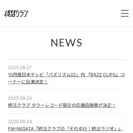
HOME
NEWS
SPECIAL
INTERVIEW
2025.09.27
10月度日本テレビ「バズリズム02」内 『BAZZ CLIPS』コ
1stFullAlbum『終活のススメ』特設サイト
ーナーに出演決定！
2ndFullAlbum『終活のてびき』特設サイト
2025.09.24
終活クラブ タワーレコード限定の応援店施策が決定！
NEWS
2025.09.24
LIVE
FM-NIIGATA『終活クラブの「それゆけ！終活ラジオ」』